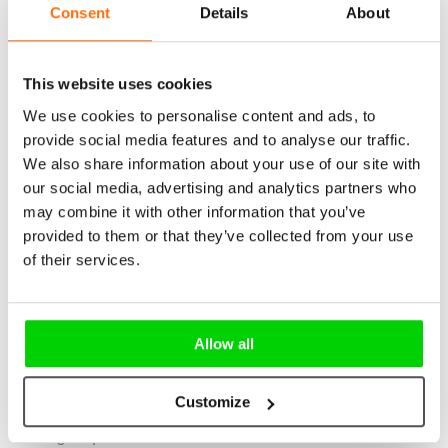
Consent
Details
About
groep uitzendkrachten waardeert vooral de
snelheid en flexibiliteit binnen hun job als
uitzendkracht.
This website uses cookies
We use cookies to personalise content and ads, to
2. De bijverdieners (30%)
provide social media features and to analyse our traffic.
30% van de uitzendkrachten valt onder de
We also share information about your use of our site with
categorie ‘bijverdieners’. Zij kiezen voor
Register
our social media, advertising and analytics partners who
uitzendwerk om (snel) bij te verdienen, flexibel te
may combine it with other information that you’ve
werken (vaak in combinatie met een andere job of
provided to them or that they’ve collected from your use
opleiding) en om ervaring op te doen. 11% van
of their services.
deze groep is ouder van 55 jaar en combineert
uitzendwerk met hun pensioen.
Allow all
3. De ervaringzoekende starters (13%)
Zo’n 13% van de uitzendkrachten valt onder de
Customize
groep van ‘ervaringzoekende starters’. Deze
doelgroep kiest voor werken als uitzendkracht om